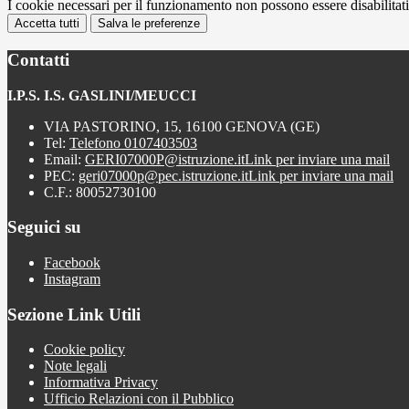
I cookie necessari per il funzionamento non possono essere disabilitati.
Accetta tutti
Salva le preferenze
Contatti
I.P.S. I.S. GASLINI/MEUCCI
VIA PASTORINO, 15, 16100 GENOVA (GE)
Tel:
Telefono 0107403503
Email:
GERI07000P@istruzione.it
Link per inviare una mail
PEC:
geri07000p@pec.istruzione.it
Link per inviare una mail
C.F.: 80052730100
Seguici su
Facebook
Instagram
Sezione Link Utili
Cookie policy
Note legali
Informativa Privacy
Ufficio Relazioni con il Pubblico