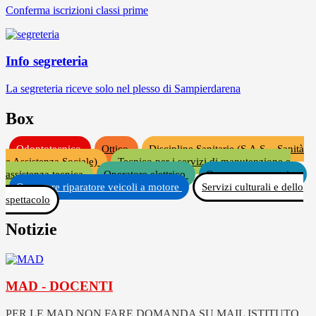
Conferma iscrizioni classi prime
Info segreteria
La segreteria riceve solo nel plesso di Sampierdarena
Box
Odontotecnico
Ottico
Discipline Sanitarie (S.A.S. - Sanità
e Assistenza Sociale)
Tecnico per i servizi di manutenzione e
assistenza tecnica
Operatore elettrico
Operatore meccanico
Operatore riparatore veicoli a motore
Servizi culturali e dello
spettacolo
Notizie
MAD - DOCENTI
PER LE MAD NON FARE DOMANDA SU MAIL ISTITUTO