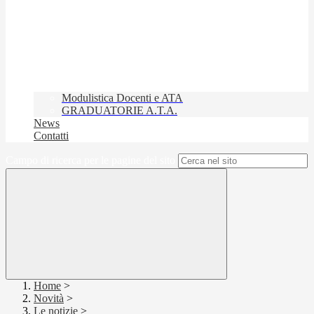
Modulistica Docenti e ATA
GRADUATORIE A.T.A.
News
Contatti
Campo di ricerca per le pagine del sito
Home
>
Novità
>
Le notizie
>