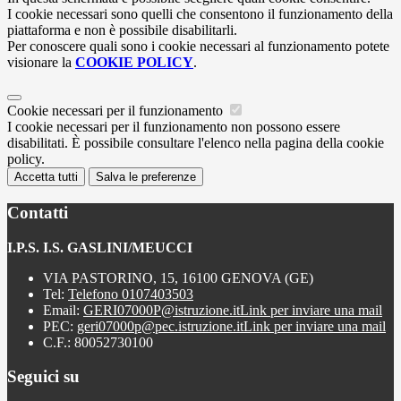
I cookie necessari sono quelli che consentono il funzionamento della
piattaforma e non è possibile disabilitarli.
Per conoscere quali sono i cookie necessari al funzionamento potete
visionare la
COOKIE POLICY
.
Cookie necessari per il funzionamento
I cookie necessari per il funzionamento non possono essere
disabilitati. È possibile consultare l'elenco nella pagina della cookie
policy.
Accetta tutti
Salva le preferenze
Contatti
I.P.S. I.S. GASLINI/MEUCCI
VIA PASTORINO, 15, 16100 GENOVA (GE)
Tel:
Telefono 0107403503
Email:
GERI07000P@istruzione.it
Link per inviare una mail
PEC:
geri07000p@pec.istruzione.it
Link per inviare una mail
C.F.: 80052730100
Seguici su