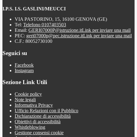
I.P.S. I.S. GASLINI/MEUCCI
VIA PASTORINO, 15, 16100 GENOVA (GE)
Tel:
Telefono 0107403503
Email:
GERI07000P@istruzione.it
Link per inviare una mail
PEC:
geri07000p@pec.istruzione.it
Link per inviare una mail
C.F.: 80052730100
Seguici su
Facebook
Instagram
Sezione Link Utili
Cookie policy
Note legali
Informativa Privacy
Ufficio Relazioni con il Pubblico
Dichiarazione di accessibilità
Obiettivi di accessibilità
Whistleblowing
Gestione consensi cookie