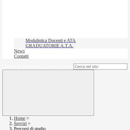
Modulistica Docenti e ATA
GRADUATORIE A.T.A.
News
Contatti
Campo di ricerca per le pagine del sito
Home
>
Servizi
>
Percorsi di studio