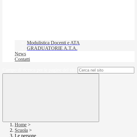
Modulistica Docenti e ATA
GRADUATORIE A.T.A.
News
Contatti
Campo di ricerca per le pagine del sito
Home
>
Scuola
>
Le persone