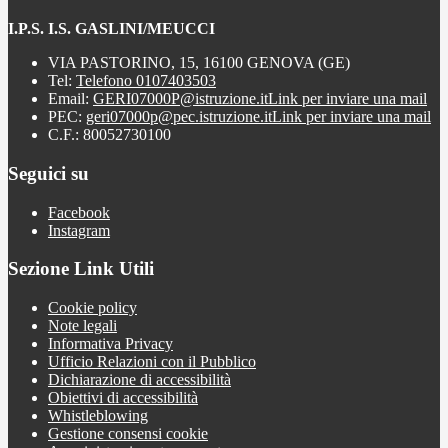
I.P.S. I.S. GASLINI/MEUCCI
VIA PASTORINO, 15, 16100 GENOVA (GE)
Tel:
Telefono 0107403503
Email:
GERI07000P@istruzione.it
Link per inviare una mail
PEC:
geri07000p@pec.istruzione.it
Link per inviare una mail
C.F.: 80052730100
Seguici su
Facebook
Instagram
Sezione Link Utili
Cookie policy
Note legali
Informativa Privacy
Ufficio Relazioni con il Pubblico
Dichiarazione di accessibilità
Obiettivi di accessibilità
Whistleblowing
Gestione consensi cookie