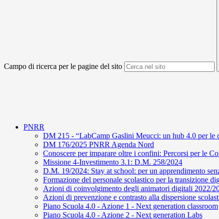
Campo di ricerca per le pagine del sito
PNRR
DM 215 - “LabCamp Gaslini Meucci: un hub 4.0 per le 
DM 176/2025 PNRR Agenda Nord
Conoscere per imparare oltre i confini: Percorsi per le 
Missione 4-Investimento 3.1: D.M. 258/2024
D.M. 19/2024: Stay at school: per un apprendimento sen
Formazione del personale scolastico per la transizione dig
Azioni di coinvolgimento degli animatori digitali 202
Azioni di prevenzione e contrasto alla dispersione scolast
Piano Scuola 4.0 - Azione 1 - Next generation classroom
Piano Scuola 4.0 - Azione 2 - Next generation Labs