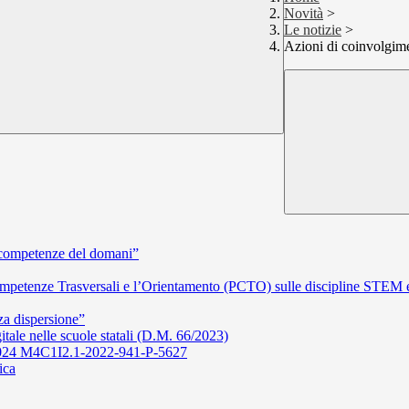
Novità
>
Le notizie
>
Azioni di coinvolgim
competenze del domani”
Competenze Trasversali e l’Orientamento (PCTO) sulle discipline STEM e 
za dispersione”
itale nelle scuole statali (D.M. 66/2023)
2/2024 M4C1I2.1-2022-941-P-5627
ica