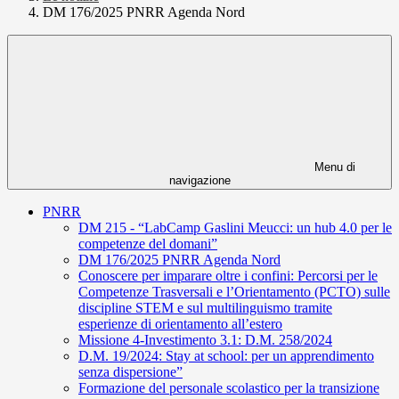
DM 176/2025 PNRR Agenda Nord
Menu di
navigazione
PNRR
DM 215 - “LabCamp Gaslini Meucci: un hub 4.0 per le
competenze del domani”
DM 176/2025 PNRR Agenda Nord
Conoscere per imparare oltre i confini: Percorsi per le
Competenze Trasversali e l’Orientamento (PCTO) sulle
discipline STEM e sul multilinguismo tramite
esperienze di orientamento all’estero
Missione 4-Investimento 3.1: D.M. 258/2024
D.M. 19/2024: Stay at school: per un apprendimento
senza dispersione”
Formazione del personale scolastico per la transizione