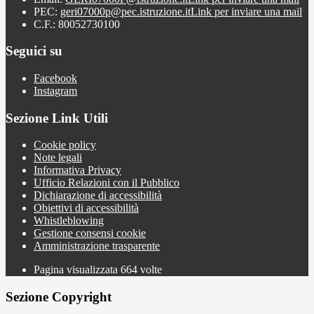
PEC:
geri07000p@pec.istruzione.it
Link per inviare una mail
C.F.: 80052730100
Seguici su
Facebook
Instagram
Sezione Link Utili
Cookie policy
Note legali
Informativa Privacy
Ufficio Relazioni con il Pubblico
Dichiarazione di accessibilità
Obiettivi di accessibilità
Whistleblowing
Gestione consensi cookie
Amministrazione trasparente
Pagina visualizzata
664
volte
Sezione Copyright