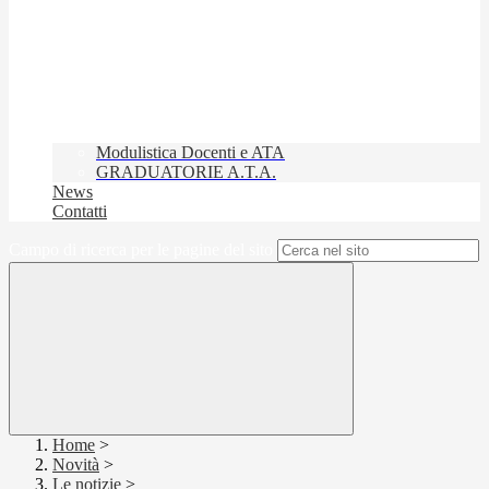
Modulistica Docenti e ATA
GRADUATORIE A.T.A.
News
Contatti
Campo di ricerca per le pagine del sito
Home
>
Novità
>
Le notizie
>