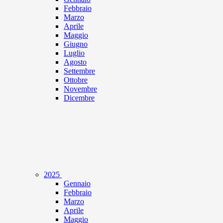
Febbraio
Marzo
Aprile
Maggio
Giugno
Luglio
Agosto
Settembre
Ottobre
Novembre
Dicembre
2025
Gennaio
Febbraio
Marzo
Aprile
Maggio