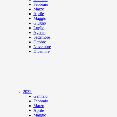
Febbraio
Marzo
Aprile
Maggio
Giugno
Luglio
Agosto
Settembre
Ottobre
Novembre
Dicembre
2025
Gennaio
Febbraio
Marzo
Aprile
Maggio